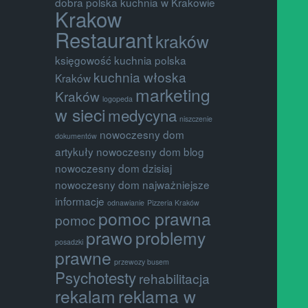
dobra polska kuchnia w Krakowie
Krakow
Restaurant
kraków
księgowość
kuchnia polska
kuchnia włoska
Kraków
marketing
Kraków
logopeda
w sieci
medycyna
niszczenie
nowoczesny dom
dokumentów
artykuły
nowoczesny dom blog
nowoczesny dom dzisiaj
nowoczesny dom najważniejsze
informacje
odnawianie
Pizzeria Kraków
pomoc prawna
pomoc
prawo
problemy
posadzki
prawne
przewozy busem
Psychotesty
rehabilitacja
rekalam
reklama w